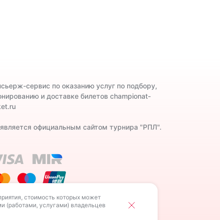
нсьерж-сервис по оказанию услуг по подбору,
онированию и доставке билетов championat-
ket.ru
 является официальным сайтом турнира "РПЛ".
приятия, стоимость которых может
льцев РИД.
ми (работами, услугами) владельцев