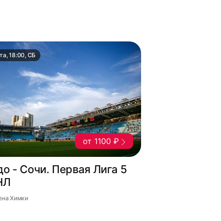
та, 18:00, СБ
от 1100 ₽
о - Сочи. Первая Лига 5
НЛ
рена Химки