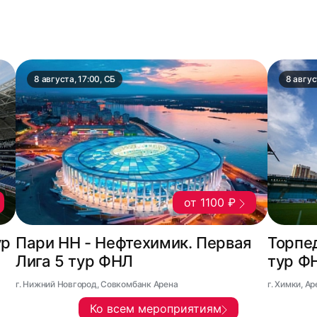
8 августа, 17:00, СБ
8 авгус
от 1100 ₽
ур
Пари НН - Нефтехимик. Первая
Торпед
Лига 5 тур ФНЛ
тур Ф
г. Нижний Новгород, Совкомбанк Арена
г. Химки, А
Ко всем мероприятиям