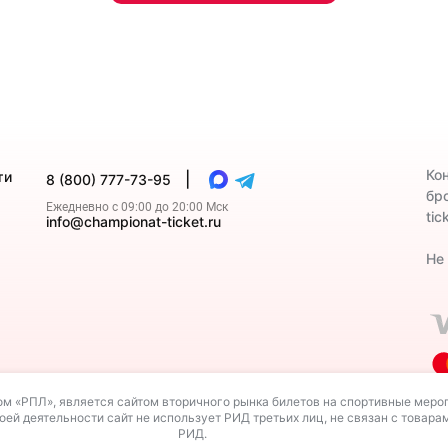
Ко
ти
|
8 (800) 777-73-95
бр
Ежедневно с 09:00 до 20:00 Мск
tic
info@championat-ticket.ru
Не
м «РПЛ», является сайтом вторичного рынка билетов на спортивные меро
третьих лиц, не связан с товарами (работами, услугами) владе
оей деятельности сайт не использует РИД третьих лиц, не связан с товара
РИД.