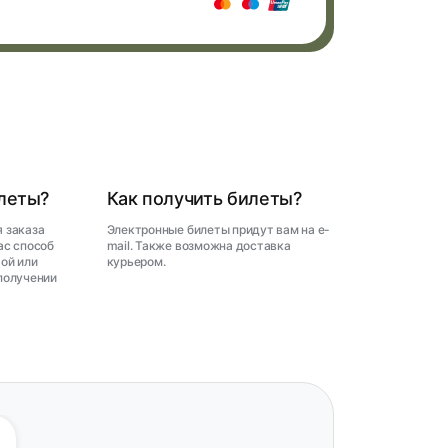
илеты?
Как получить билеты?
 заказа
Электронные билеты придут вам на e-
ас способ
mail. Также возможна доставка
ой или
курьером.
получении