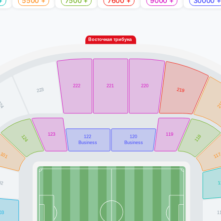
+
5500 +
7500 +
7600 +
9000 +
30000 +
Восточная трибуна
222
221
220
219
223
24
2
119
123
124
122
120
118
Business
Business
101
11
02
1
03
1