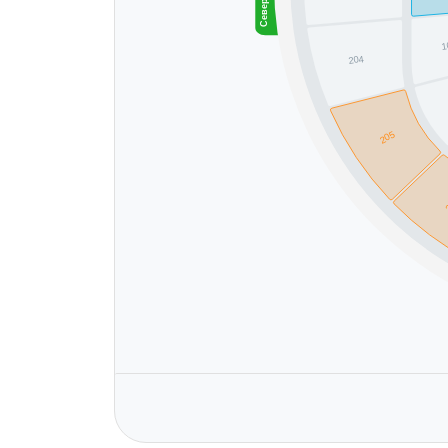
1
204
205