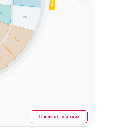
14
214
213
12
Показать списком