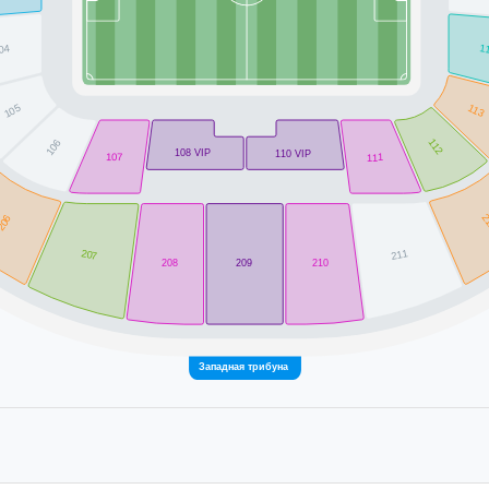
1
04
113
105
112
106
108 VIP
110 VIP
107
111
2
206
207
211
208
209
210
Западная трибуна