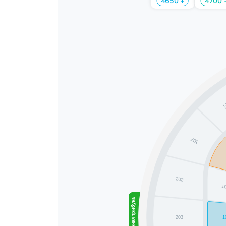
4650 +
4700 
2
201
202
1
Северная трибуна
203
1