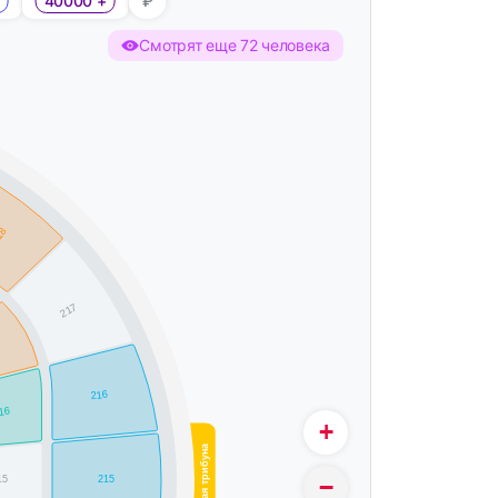
40000 +
₽
Смотрят еще 72 человека
18
217
7
216
16
+
Южная трибуна
215
15
−