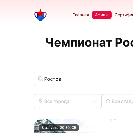
Главная
Афиша
Сертифи
Чемпионат Рос
Все города
Все стад
8 августа, 20:30, СБ