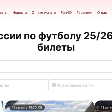
каты
Новости
О чемпионате
Fan-ID
Гарантия
О нас
сии по футболу 25/26
билеты
ионы
Футбольные матчи
15 августа, 18:30, СБ
18 авгу